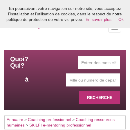
En poursuivant votre navigation sur notre site, vous acceptez
Bienvenue sur l'annuaire du coaching en France
l'installation et l'utilisation de cookies, dans le respect de notre
politique de protection de votre vie privee.
En savoir plus
Ok
Toggle
navigati
Quoi?
Qui?
à
RECHERCHE
Annuaire
>
Coaching professionnel
>
Coaching ressources
humaines
>
SKILFI e-mentoring professionnel