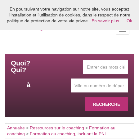
En poursuivant votre navigation sur notre site, vous acceptez
Bienvenue sur l'annuaire du coaching en France
l'installation et l'utilisation de cookies, dans le respect de notre
politique de protection de votre vie privee.
En savoir plus
Ok
Toggle
navigati
Quoi?
Qui?
à
RECHERCHE
Annuaire
>
Ressources sur le coaching
>
Formation au
coaching
>
Formation au coaching, incluant la PNL