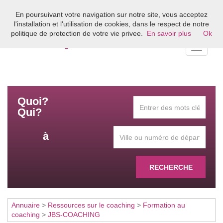
En poursuivant votre navigation sur notre site, vous acceptez
Bienvenue sur l'annuaire du coaching en France
l'installation et l'utilisation de cookies, dans le respect de notre
politique de protection de votre vie privee.
En savoir plus
Ok
Toggle
navigati
Quoi?
Qui?
à
RECHERCHE
Annuaire
>
Ressources sur le coaching
>
Formation au
coaching
>
JBS-COACHING