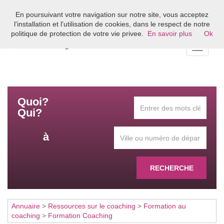
En poursuivant votre navigation sur notre site, vous acceptez
Bienvenue sur l'annuaire du coaching en France
l'installation et l'utilisation de cookies, dans le respect de notre
politique de protection de votre vie privee.
En savoir plus
Ok
Toggle
navigati
Quoi?
Qui?
à
RECHERCHE
Annuaire
>
Ressources sur le coaching
>
Formation au
coaching
>
Formation Coaching