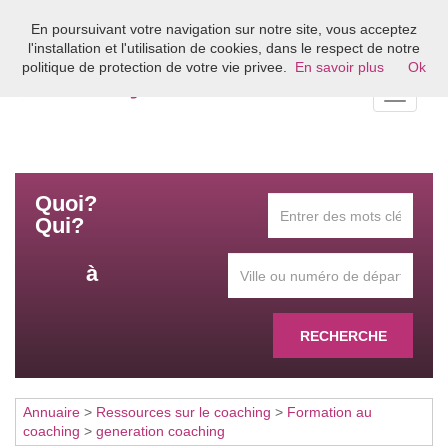
En poursuivant votre navigation sur notre site, vous acceptez
Bienvenue sur l'annuaire du coaching en France
l'installation et l'utilisation de cookies, dans le respect de notre
politique de protection de votre vie privee.
En savoir plus
Ok
Toggle
navigati
Quoi?
Qui?
à
RECHERCHE
Annuaire
>
Ressources sur le coaching
>
Formation au
coaching
>
generation coaching