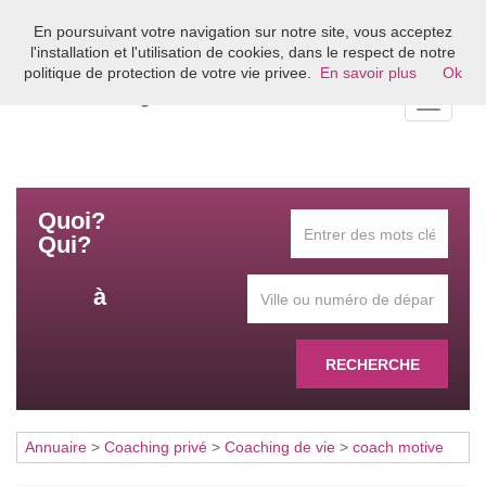
En poursuivant votre navigation sur notre site, vous acceptez
Bienvenue sur l'annuaire du coaching en France
l'installation et l'utilisation de cookies, dans le respect de notre
politique de protection de votre vie privee.
En savoir plus
Ok
Toggle
navigati
Quoi?
Qui?
à
RECHERCHE
Annuaire
>
Coaching privé
>
Coaching de vie
>
coach motive