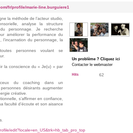
om/fr/profile/marie-line.burguiere1
igne la méthode de l’acteur studio,
sorielle, analyse la structure
s du personnage. Je recherche
our améliorer la performance du
 l’incarnation du personnage, la
toutes personnes voulant se
ur.
Un problème ? Cliquez ici
Contacter le webmaster
ir la conscience du « Je(u) » par
Hits
62
 à ceux du coaching dans un
 personnes désirants augmenter
nergie créative.
tionnelle, s’affirmer en confiance,
a faculté d’écoute et son aisance
s.
profile/edit?locale=en_US&trk=hb_tab_pro_top