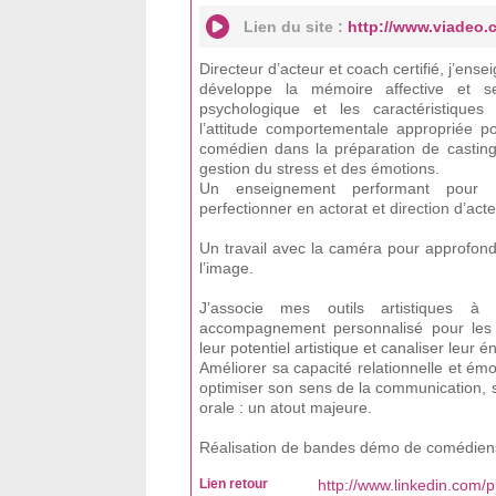
Lien du site :
http://www.viadeo.c
Directeur d’acteur et coach certifié, j’ense
développe la mémoire affective et sen
psychologique et les caractéristique
l’attitude comportementale appropriée p
comédien dans la préparation de casting,
gestion du stress et des émotions.
Un enseignement performant pour 
perfectionner en actorat et direction d’acte
Un travail avec la caméra pour approfond
l’image.
J’associe mes outils artistiques
accompagnement personnalisé pour les
leur potentiel artistique et canaliser leur é
Améliorer sa capacité relationnelle et émo
optimiser son sens de la communication, s
orale : un atout majeure.
Réalisation de bandes démo de comédien
Lien retour
http://www.linkedin.com/