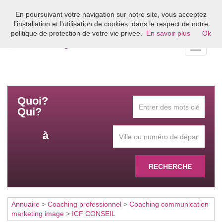
En poursuivant votre navigation sur notre site, vous acceptez
Bienvenue sur l'annuaire du coaching en France
l'installation et l'utilisation de cookies, dans le respect de notre
politique de protection de votre vie privee.
En savoir plus
Ok
Toggle
navigati
Quoi?
Qui?
à
RECHERCHE
Annuaire
>
Coaching professionnel
>
Coaching communication
marketing image
>
ICF CONSEIL