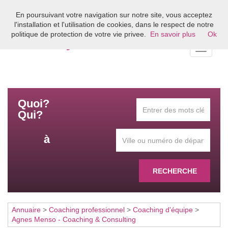
En poursuivant votre navigation sur notre site, vous acceptez
Bienvenue sur l'annuaire du coaching en France
l'installation et l'utilisation de cookies, dans le respect de notre
politique de protection de votre vie privee.
En savoir plus
Ok
Toggle
navigati
Quoi?
Qui?
à
RECHERCHE
Annuaire
>
Coaching professionnel
>
Coaching d'équipe
>
Agnes Menso - Coaching & Consulting