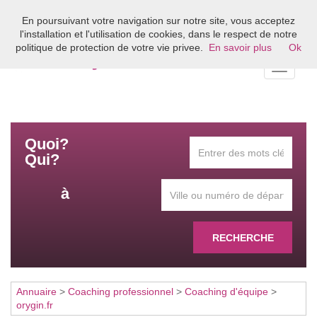
En poursuivant votre navigation sur notre site, vous acceptez
Bienvenue sur l'annuaire du coaching en France
l'installation et l'utilisation de cookies, dans le respect de notre
politique de protection de votre vie privee.
En savoir plus
Ok
Toggle
navigati
Quoi?
Qui?
à
RECHERCHE
Annuaire
>
Coaching professionnel
>
Coaching d'équipe
>
orygin.fr