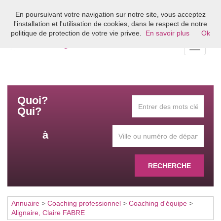
En poursuivant votre navigation sur notre site, vous acceptez
Bienvenue sur l'annuaire du coaching en France
l'installation et l'utilisation de cookies, dans le respect de notre
politique de protection de votre vie privee.
En savoir plus
Ok
Toggle
navigati
Quoi?
Qui?
à
RECHERCHE
Annuaire
>
Coaching professionnel
>
Coaching d'équipe
>
Alignaire, Claire FABRE