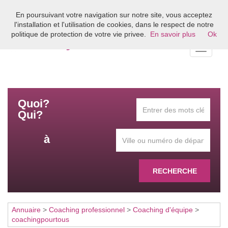
En poursuivant votre navigation sur notre site, vous acceptez
Bienvenue sur l'annuaire du coaching en France
l'installation et l'utilisation de cookies, dans le respect de notre
politique de protection de votre vie privee.
En savoir plus
Ok
Toggle
navigati
Quoi?
Qui?
à
RECHERCHE
Annuaire
>
Coaching professionnel
>
Coaching d'équipe
>
coachingpourtous