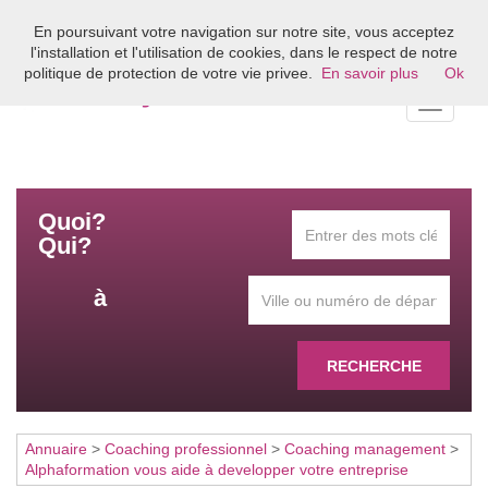
En poursuivant votre navigation sur notre site, vous acceptez
Bienvenue sur l'annuaire du coaching en France
l'installation et l'utilisation de cookies, dans le respect de notre
politique de protection de votre vie privee.
En savoir plus
Ok
Toggle
navigati
Quoi?
Qui?
à
RECHERCHE
Annuaire
>
Coaching professionnel
>
Coaching management
>
Alphaformation vous aide à developper votre entreprise