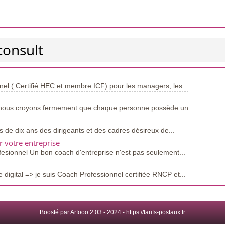
consult
el ( Certifié HEC et membre ICF) pour les managers, les...
ous croyons fermement que chaque personne possède un...
e dix ans des dirigeants et des cadres désireux de...
 votre entreprise
sionnel Un bon coach d'entreprise n'est pas seulement...
igital => je suis Coach Professionnel certifiée RNCP et...
Boosté par Arfooo 2.03 - 2024 -
https://tarifs-postaux.fr