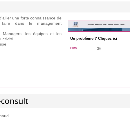
 d'allier une forte connaissance de
r faire dans le management
s Managers, les équipes et les
ctivité.
Un problème ? Cliquez ici
uipe
Hits
36
-consult
ynaud