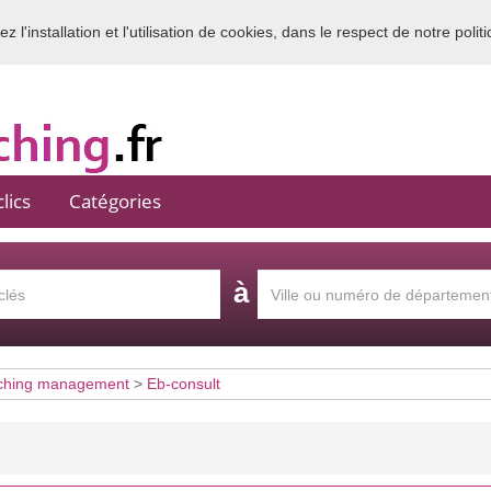
 l'installation et l'utilisation de cookies, dans le respect de notre polit
Bienvenue sur l'annuaire du coaching en France
lics
Catégories
à
ching management
>
Eb-consult