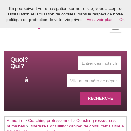
En poursuivant votre navigation sur notre site, vous acceptez
Bienvenue sur l'annuaire du coaching en France
l'installation et l'utilisation de cookies, dans le respect de notre
politique de protection de votre vie privee.
En savoir plus
Ok
Toggle
navigati
Quoi?
Qui?
à
RECHERCHE
Annuaire
>
Coaching professionnel
>
Coaching ressources
humaines
>
Itinéraire Consulting: cabinet de consultants situé à