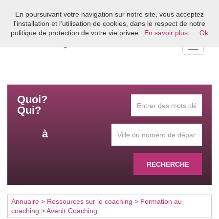
En poursuivant votre navigation sur notre site, vous acceptez
Bienvenue sur l'annuaire du coaching en France
l'installation et l'utilisation de cookies, dans le respect de notre
politique de protection de votre vie privee.
En savoir plus
Ok
Toggle
navigati
Quoi?
Qui?
à
RECHERCHE
Annuaire
>
Ressources sur le coaching
>
Formation au
coaching
>
Avenir Coaching