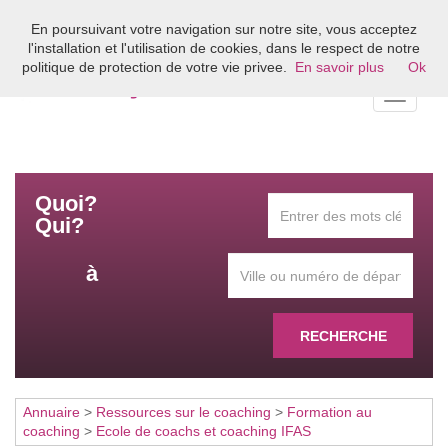
En poursuivant votre navigation sur notre site, vous acceptez
Bienvenue sur l'annuaire du coaching en France
l'installation et l'utilisation de cookies, dans le respect de notre
politique de protection de votre vie privee.
En savoir plus
Ok
Toggle
navigati
Quoi?
Qui?
à
RECHERCHE
Annuaire
>
Ressources sur le coaching
>
Formation au
coaching
>
Ecole de coachs et coaching IFAS