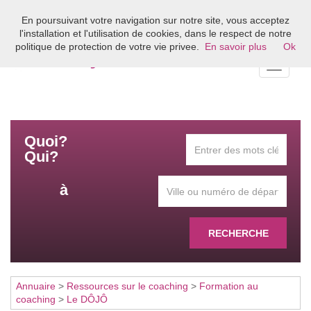
En poursuivant votre navigation sur notre site, vous acceptez
Bienvenue sur l'annuaire du coaching en France
l'installation et l'utilisation de cookies, dans le respect de notre
politique de protection de votre vie privee.
En savoir plus
Ok
Toggle
navigati
Quoi?
Qui?
à
RECHERCHE
Annuaire
>
Ressources sur le coaching
>
Formation au
coaching
>
Le DÔJÔ