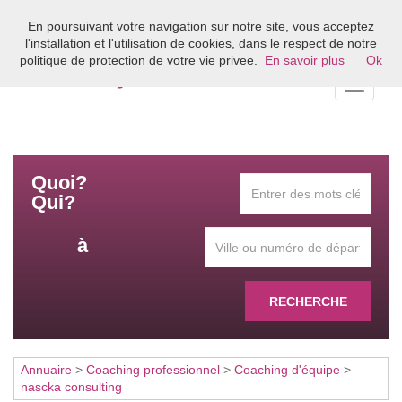
En poursuivant votre navigation sur notre site, vous acceptez
Bienvenue sur l'annuaire du coaching en France
l'installation et l'utilisation de cookies, dans le respect de notre
politique de protection de votre vie privee.
En savoir plus
Ok
Toggle
navigati
Quoi?
Qui?
à
RECHERCHE
Annuaire
>
Coaching professionnel
>
Coaching d'équipe
>
nascka consulting