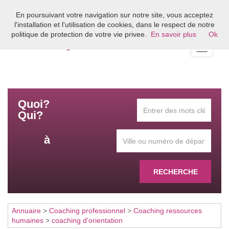
En poursuivant votre navigation sur notre site, vous acceptez
Bienvenue sur l'annuaire du coaching en France
l'installation et l'utilisation de cookies, dans le respect de notre
politique de protection de votre vie privee.
En savoir plus
Ok
Toggle
navigati
Quoi?
Qui?
à
RECHERCHE
Annuaire
>
Coaching professionnel
>
Coaching ressources
humaines
>
coaching d'orientation