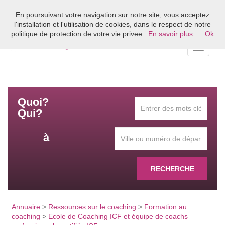
En poursuivant votre navigation sur notre site, vous acceptez
Bienvenue sur l'annuaire du coaching en France
l'installation et l'utilisation de cookies, dans le respect de notre
politique de protection de votre vie privee.
En savoir plus
Ok
Toggle
navigati
Quoi?
Qui?
à
RECHERCHE
Annuaire
>
Ressources sur le coaching
>
Formation au
coaching
>
Ecole de Coaching ICF et équipe de coachs