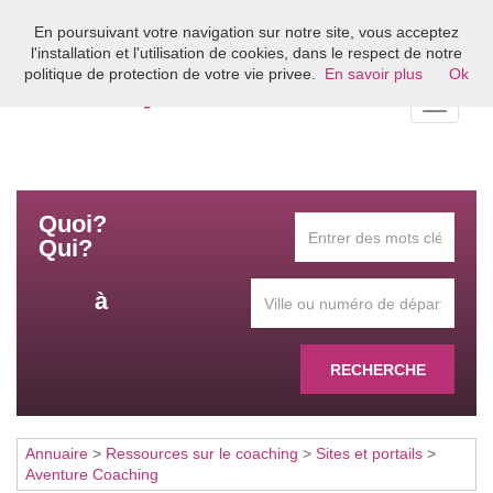
En poursuivant votre navigation sur notre site, vous acceptez
Bienvenue sur l'annuaire du coaching en France
l'installation et l'utilisation de cookies, dans le respect de notre
politique de protection de votre vie privee.
En savoir plus
Ok
Toggle
navigati
Quoi?
Qui?
à
RECHERCHE
Annuaire
>
Ressources sur le coaching
>
Sites et portails
>
Aventure Coaching