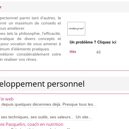
r
ersonnel parmi tant d'autres, le
ournir un maximum de conseils et
ous améliorer.
s tels la philosophie, l'efficacité,
pratique de divers concepts et
Un problème ? Cliquez ici
nsi pour vocation de vous amener à
ximum d'éléments pratiques.
Hits
46
éliorer considérablement votre
n réaliser vos rêves.
veloppement personnel
 le web
 depuis quelques décennies déjà. Presque tous les...
 ses techniques, ses outils, ses valeurs… Un site...
nie Pasquelin, coach en nutrition